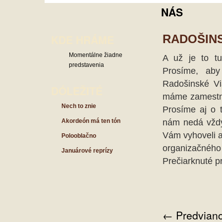
NÁS
KDE HRÁME
RADOŠINS
Momentálne žiadne
A už je to t
predstavenia
Prosíme, aby 
Radošinské Vi
DÓLEŽITÉ
máme zamestna
Nech to znie
Prosíme aj o 
nám nedá vždy
Akordeón má ten tón
Vám vyhoveli a
Polooblačno
organizačné
Januárové reprízy
Prečiarknuté p
←
Predviano